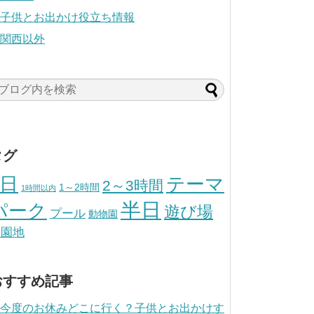
子供とお出かけ役立ち情報
関西以外
タグ
1日
テーマ
2～3時間
1～2時間
1時間以内
半日
パーク
遊び場
プール
動物園
遊園地
おすすめ記事
今度のお休みどこに行く？子供とお出かけす