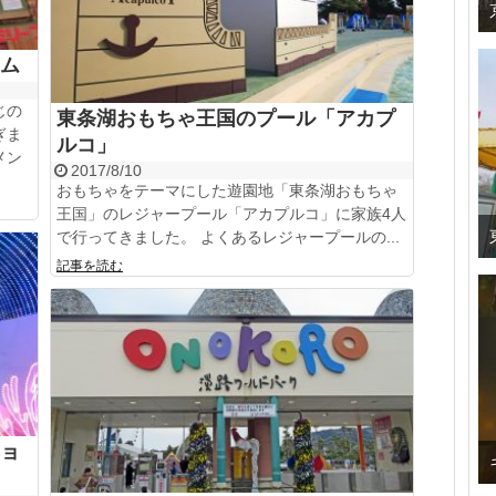
ム
じの
東条湖おもちゃ王国のプール「アカプ
ぎま
ルコ」
メン
2017/8/10
おもちゃをテーマにした遊園地「東条湖おもちゃ
王国」のレジャープール「アカプルコ」に家族4人
で行ってきました。 よくあるレジャープールの...
記事を読む
ョ