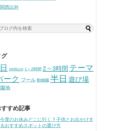
関西以外
タグ
1日
テーマ
2～3時間
1～2時間
1時間以内
半日
パーク
遊び場
プール
動物園
遊園地
おすすめ記事
今度のお休みどこに行く？子供とお出かけす
るおすすめスポットの選び方