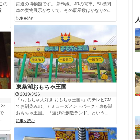
この
鉄道の博物館です。 新幹線、JRの電車、SL機関
近
車の実物展示がウリで、その展示数はかなりの...
記事を読む
東条湖おもちゃ王国
2019/3/26
「♪おもちゃ大好き おもちゃ王国♪」のテレビCM
がで
でお馴染みの、アミューズメントパーク・東条湖
で
おもちゃ王国。 「遊びの創造ランド」という...
.
記事を読む