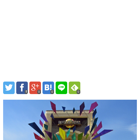
0
0
0