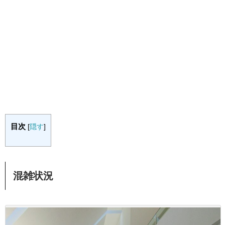
目次
[
隠す
]
混雑状況